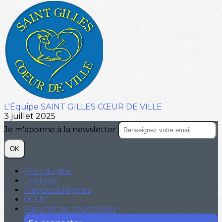
L'Équipe SAINT GILLES CŒUR DE VILLE
3 juillet 2025
Je m'abonne à la newsletter
OK
Plan du site
Licences
Mentions légales
CGUV
Paramétrer vos cookies