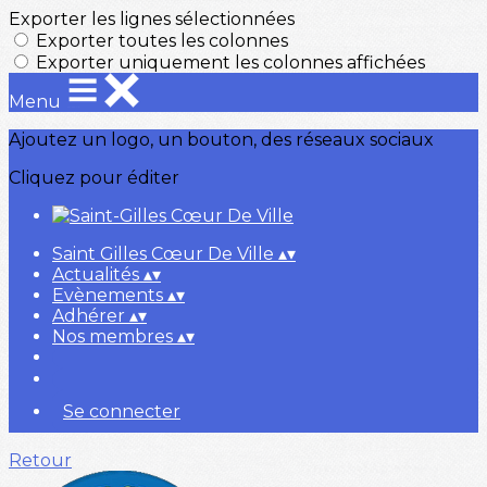
Exporter les lignes sélectionnées
Exporter toutes les colonnes
Exporter uniquement les colonnes affichées
Menu
Ajoutez un logo, un bouton, des réseaux sociaux
Cliquez pour éditer
Saint Gilles Cœur De Ville
▴
▾
Actualités
▴
▾
Evènements
▴
▾
Adhérer
▴
▾
Nos membres
▴
▾
Se connecter
Retour